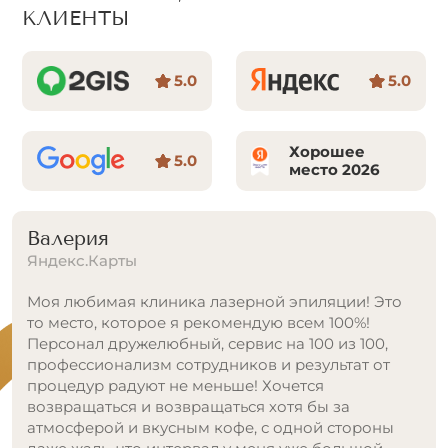
КЛИЕНТЫ
5.0
5.0
Хорошее
5.0
место 2026
Татьяна Хайрутдинова
Яндекс.Карты
Очень классное место, рекомендую всем!
Долго искала и думала куда пойти на данную
процедуру, сомневалась и боялась. Посоветовала
знакомая, после ее воссторженных рассказов,
выбор был очевиден! Я так же осталась очень
доволна, удобно территориально, клиника очень
красивая и стильная, сотрудники все милые и