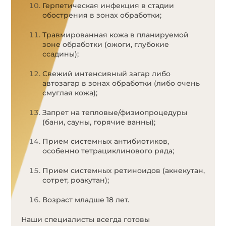
Герпетическая инфекция в стадии
обострения в зонах обработки;
Травмированная кожа в планируемой
зоне обработки (ожоги, глубокие
ссадины);
Свежий интенсивный загар либо
автозагар в зонах обработки (либо очень
смуглая кожа);
Запрет на тепловые/физиопроцедуры
(бани, сауны, горячие ванны);
Прием системных антибиотиков,
особенно тетрациклинового ряда;
Прием системных ретиноидов (акнекутан,
сотрет, роакутан);
Возраст младше 18 лет.
Наши специалисты всегда готовы