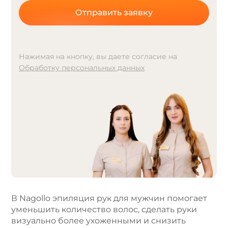
Отправить заявку
Нажимая на кнопку, вы даете согласие на
Обработку персональных данных
A
l
t
e
r
n
a
t
i
v
e
В Nagollo эпиляция рук для мужчин помогает
:
уменьшить количество волос, сделать руки
визуально более ухоженными и снизить