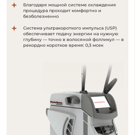
Система ультракороткого импульса
позволяет воздействовать на волоски даже
с минимальным количеством пигмента
меланина;