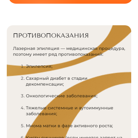
ПРОТИВОПОКАЗАНИЯ
Лазерная эпиляция — медицинская процедура,
поэтому имеет ряд противопоказаний:
Эпилепсия;
Сахарный диабет в стадии
декомпенсации;
Онкологические заболевания;
Тяжелые системные и аутоиммунные
заболевания;
Миома матки в фазе активного роста;
Кисты яичников (если имеется запрет на