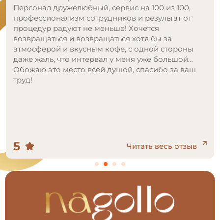
процедуру, сомневалась и боялась. Посоветовала
знакомая, после ее воссторженных рассказов,
выбор был очевиден! Я так же осталась очень
доволна, удобно территориально, клиника очень
красивая и стильная, сотрудники все милые и
приятные. Сама процедура проходит
безболезненно и быстро, специалист всю
процедуру интересовалась моим самочувствием!
Цены просто подарок для такого уровня сервиса!
Ну и конечно, результат, я была в очень приятном
шоке, в следующее посещение добавлю еще
зоны, чтобы избавиться от волос навсегда!
5
Читать весь отзыв