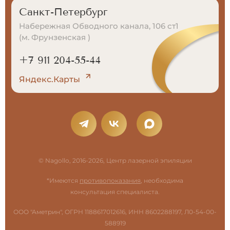
Санкт-Петербург
Набережная Обводного канала, 106 ст1
(м. Фрунзенская )
+7 911 204-55-44
Яндекс.Карты
© Nagollo, 2016-2026, Центр лазерной эпиляции
*Имеются
противопоказания
, необходима
консультация специалиста.
ООО "Аметрин", ОГРН 1188617012616, ИНН 8602288197, Л0-54-00-
588919