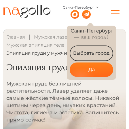
Санкт-Петербург
Санкт-Петербург
Главная
Мужская лазерная эпиляция
— ваш город?
Мужская эпиляция тела
Эпиляция груди у мужчин
Выбрать город
Эпиляция груди у мужчин
Да
Мужская грудь без лишней
растительности. Лазер удаляет даже
самые жёсткие тёмные волосы. Никакой
щетины через день, никаких врастаний.
Чистота, гигиена и эстетика. Запишитесь
прямо сейчас!