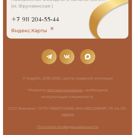
(м. Фрунзенская )
+7 911 204-55-44
Яндекс.Карты
© Nagollo, 2016-2026, Центр лазерной эпиляции
*Имеются
противопоказания
, необходима
консультация специалиста.
ООО "Аметрин", ОГРН 1188617012616, ИНН 8602288197, Л0-54-00-
588919
Политика конфиденциальности