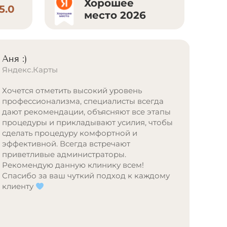
Хорошее
5.0
место 2026
Аня :)
Арин
Яндекс.Карты
Янде
Хочется отметить высокий уровень
Недав
профессионализма, специалисты всегда
эпиля
дают рекомендации, объясняют все этапы
уютна
процедуры и прикладывают усилия, чтобы
Прекр
сделать процедуру комфортной и
админ
эффективной. Всегда встречают
масте
приветливые администраторы.
спец
Рекомендую данную клинику всем!
образ
Спасибо за ваш чуткий подход к каждому
преми
клиенту
регис
Резул
всем!