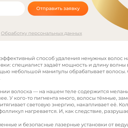
Отправить заявку
а
Обработку персональных данных
эффективный способ удаления ненужных волос на
вки: специалист задаёт мощность и длину волны 
ощью небольшой манипулы обрабатывает волосы. 
.
ии волоска — на нашем теле содержится меланин
лее. У кого-то пигмента много, волосы тёмные, за
итягивает световую энергию, накапливает её. Кол
фолликул нагревается. И, как следствие, разрушае
менные и безопасные лазерные установки от ве