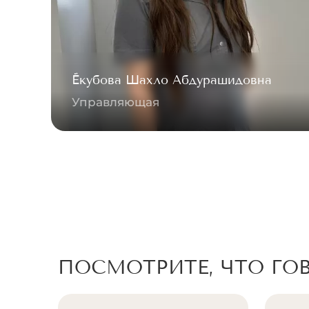
Ёкубова Шахло Абдурашидовна
Управляющая
ПОСМОТРИТЕ, ЧТО ГО