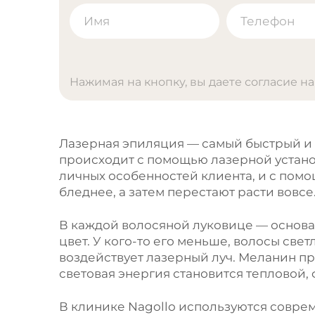
Нажимая на кнопку, вы даете согласие н
A
l
t
Лазерная эпиляция — самый быстрый и 
e
происходит с помощью лазерной устано
r
личных особенностей клиента, и с пом
n
бледнее, а затем перестают расти вовсе
a
t
В каждой волосяной луковице — основан
i
цвет. У кого-то его меньше, волосы свет
v
воздействует лазерный луч. Меланин пр
e
световая энергия становится тепловой, 
:
В клинике Nagollo используются совре