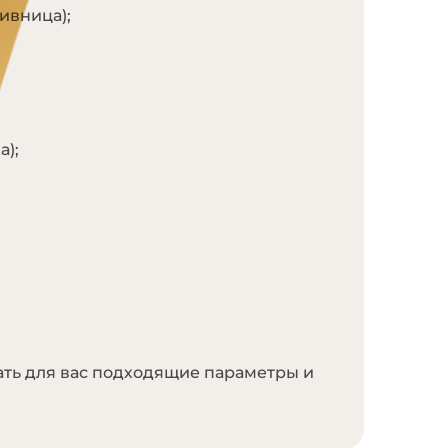
ивница);
а);
ать для вас подходящие параметры и