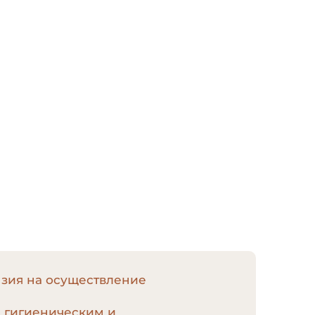
нзия на осуществление
, гигиеническим и