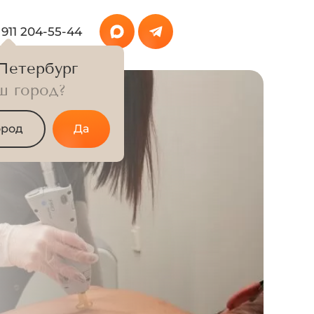
 911 204-55-44
Петербург
ш город?
ция мужской спины
ород
Да