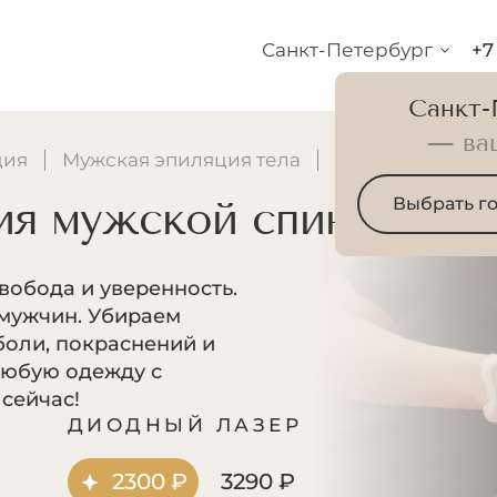
Санкт-Петербург
+7
Санкт-
— ва
ция
Мужская эпиляция тела
Лазерная эпиля
ия мужской спины
Выбрать г
вобода и уверенность.
 мужчин. Убираем
боли, покраснений и
любую одежду с
 сейчас!
Р
ДИОДНЫЙ ЛАЗЕР
2300 ₽
3290 ₽