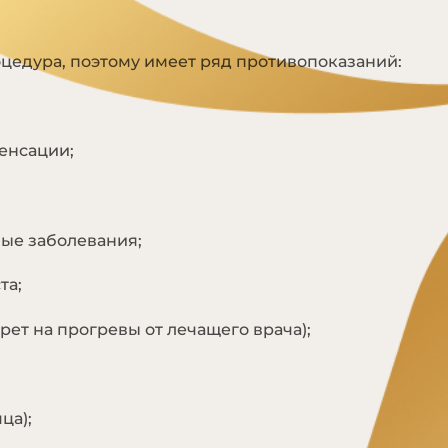
Я
цедура, поэтому имеет ряд противопоказаний:
енсации;
ые заболевания;
та;
рет на прогревы от лечащего врача);
ца);