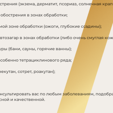
трения (экзема, дерматит, псориаз, солнечная крап
обострения в зонах обработки;
ой зоне обработки (ожоги, глубокие ссадины);
тозагар в зонах обработки (либо очень смуглая кож
ы (бани, сауны, горячие ванны);
собенно тетрациклинового ряда;
кутан, сотрет, роакутан);
нсультировать вас по любым заболеваниям, подобр
сной и качественной.