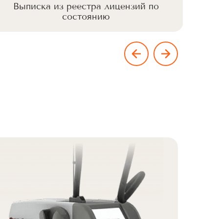
Выписка из реестра лицензий по
Вы
состоянию
Але
Cu
О
з