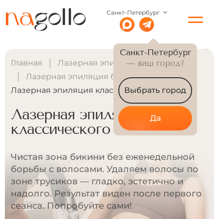
Санкт-Петербург
Санкт-Петербург
Главная
Лазерная эпиляция для женщин
— ваш город?
Лазерная эпиляция бикини
Лазерная эпиляция классического бикини
Выбрать город
Лазерная эпиляция
Да
классического бикини
Чистая зона бикини без еженедельной
борьбы с волосами. Удаляем волосы по
зоне трусиков — гладко, эстетично и
надолго. Результат виден после первого
сеанса. Попробуйте сами!