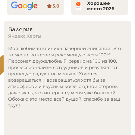
Хорошее
5.0
место 2026
Татьяна Хайрутдинова
Яндекс.Карты
Очень классное место, рекомендую всем!
Долго искала и думала куда пойти на данную
процедуру, сомневалась и боялась. Посоветовала
знакомая, после ее воссторженных рассказов,
выбор был очевиден! Я так же осталась очень
доволна, удобно территориально, клиника очень
красивая и стильная, сотрудники все милые и
приятные. Сама процедура проходит
безболезненно и быстро, специалист всю
процедуру интересовалась моим самочувствием!
Цены просто подарок для такого уровня сервиса!
Ну и конечно, результат, я была в очень приятном
шоке, в следующее посещение добавлю еще
зоны, чтобы избавиться от волос навсегда!