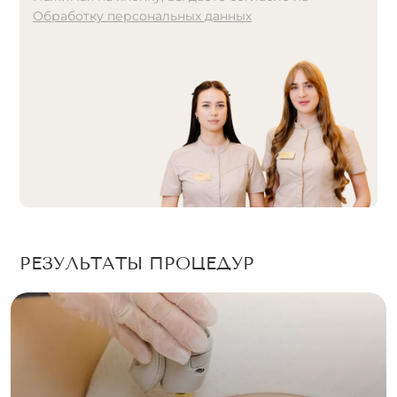
Обработку персональных данных
A
l
t
e
r
n
a
t
i
v
e
:
РЕЗУЛЬТАТЫ ПРОЦЕДУР