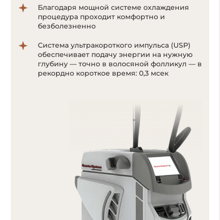
Система ультракороткого импульса
позволяет воздействовать на волоски даже
с минимальным количеством пигмента
меланина;