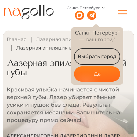
Санкт-Петербург
Санкт-Петербург
Главная
Лазерная эпиляция для женщин
— ваш город?
Лазерная эпиляция верхней губы
Выбрать город
Лазерная эпиляция верхней
губы
Да
Красивая улыбка начинается с чистой
верхней губы. Лазер убирает тёмные
усики и пушок без следа. Результат
сохраняется месяцами. Запишитесь на
процедуру прямо сейчас!
АЛЕКСАНДРИТОВЫЙ ЛАЗЕР
ДИОДНЫЙ ЛАЗЕР