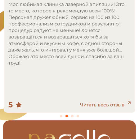
Очень классное место, рекомендую всем!
Долго искала и думала куда пойти на данную
процедуру, сомневалась и боялась. Посоветовала
знакомая, после ее воссторженных рассказов,
выбор был очевиден! Я так же осталась очень
доволна, удобно территориально, клиника очень
красивая и стильная, сотрудники все милые и
приятные. Сама процедура проходит
безболезненно и быстро, специалист всю
процедуру интересовалась моим самочувствием!
Цены просто подарок для такого уровня сервиса!
Ну и конечно, результат, я была в очень приятном
шоке, в следующее посещение добавлю еще
зоны, чтобы избавиться от волос навсегда!
5
Читать весь отзыв