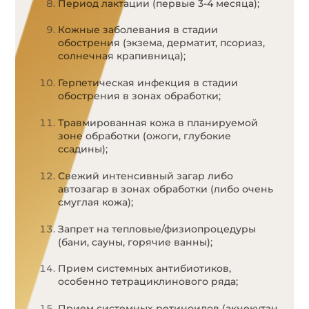
Период лактации (первые 3-4 месяца);
Кожные заболевания в стадии
обострения (экзема, дерматит, псориаз,
солнечная крапивница);
Герпетическая инфекция в стадии
обострения в зонах обработки;
Травмированная кожа в планируемой
зоне обработки (ожоги, глубокие
ссадины);
Свежий интенсивный загар либо
автозагар в зонах обработки (либо очень
смуглая кожа);
Запрет на тепловые/физиопроцедуры
(бани, сауны, горячие ванны);
Прием системных антибиотиков,
особенно тетрациклинового ряда;
Прием системных ретиноидов (акнекутан,