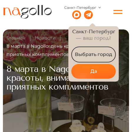
Санкт-Петербург
Санкт-Петербург
Главная
Новости
— ваш город?
8 марта в Nagollo: день красоты, внимания и
приятных комплиментов
Выбрать город
8 марта в Nagollo: день
Да
красоты, внимания и
приятных комплиментов